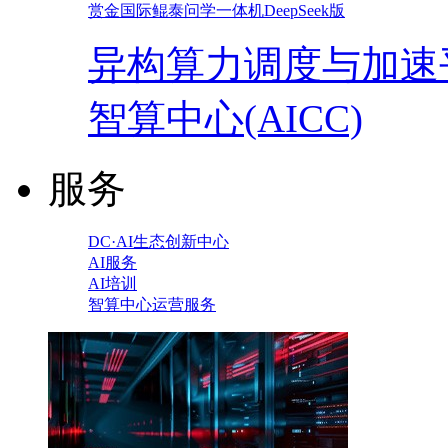
赏金国际鲲泰问学一体机DeepSeek版
异构算力调度与加速
智算中心(AICC)
服务
DC·AI生态创新中心
AI服务
AI培训
智算中心运营服务